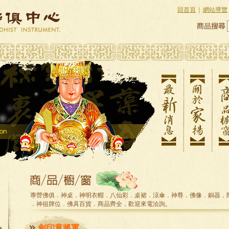
回首頁
｜
網站導覽
專營佛俱．神桌．神明衣帽．八仙彩．桌裙．涼傘．神尊．佛像．銅器．
．神祖牌位．佛具百貨．商品齊全，歡迎來電洽詢。
劍印童將軍