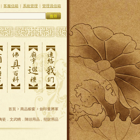
｜
客服信箱
｜
系統管理
｜
管理員信箱
首頁
商品櫥窗
劍印童將軍
陶瓷．文武轎．陣頭用品．招財用品