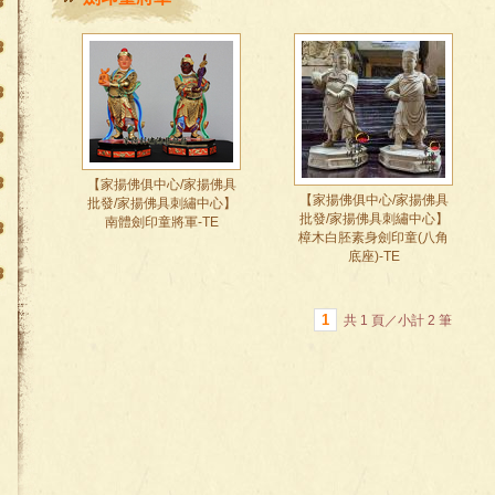
【家揚佛俱中心/家揚佛具
【家揚佛俱中心/家揚佛具
批發/家揚佛具刺繡中心】
批發/家揚佛具刺繡中心】
南體劍印童將軍-TE
樟木白胚素身劍印童(八角
底座)-TE
1
共 1 頁／小計 2 筆