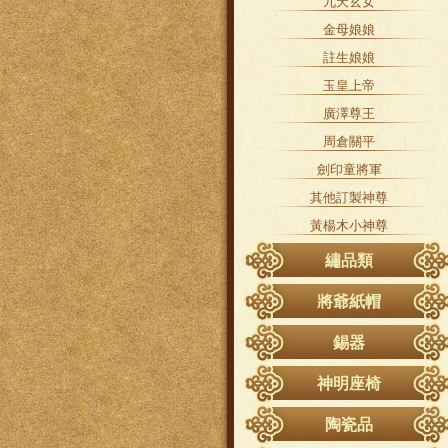
九天玄女
金母娘娘
註生娘娘
玉皇上帝
廣澤尊王
周倉關平
劍印童將軍
其他訂製神尊
黃楊木小神尊
繡品類
桌裙
將爺紙帽
涼傘
錫器
滴水
轎罩
神明座椅
門籬
鳳椅
陶瓷品
八仙彩
龍椅