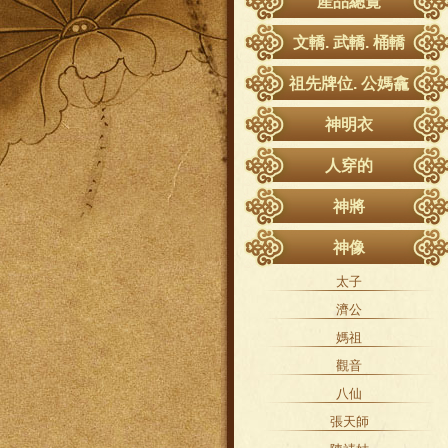
產品總覽
文轎. 武轎. 桶轎
祖先牌位. 公媽龕
紫檀木
神明衣
黑紫檀木
神衣
人穿的
樟木
軟身衣
降衣、道袍
檜木
神將
戰甲
龍虎鞋、雙鳳鞋
梢楠木
神將衣
竹衣
神像
八卦肚、龍虎裙
紅木
神將頭
鳳衣
太子
濟公衣
大牌
神將配件
八卦衣
濟公
官將首
其他
披肩、肚圍
媽祖
壽衣、鶴衣
觀音
加西、破衣
八仙
張天師