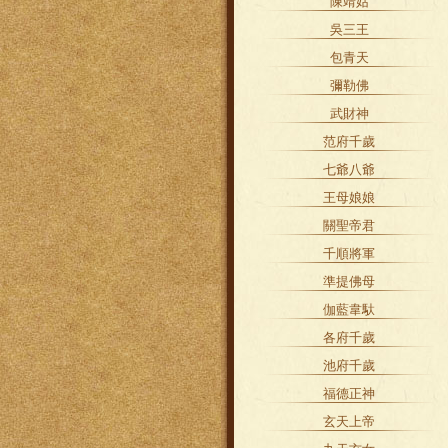
陳靖姑
吳三王
包青天
彌勒佛
武財神
范府千歲
七爺八爺
王母娘娘
關聖帝君
千順將軍
準提佛母
伽藍韋馱
各府千歲
池府千歲
福德正神
玄天上帝