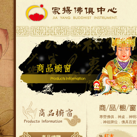
專營佛俱．神桌．神明
．神祖牌位．佛具百貨
紅木