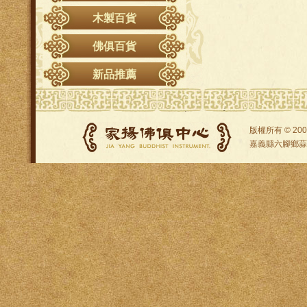
關聖帝君
佛爐
其他
正珠帽
木製百貨
千順將軍
祖爐
準提佛母
淨爐
佛俱百貨
伽藍韋馱
天公爐
新品推薦
各府千歲
池府千歲
福德正神
版權所有 © 2008 
玄天上帝
嘉義縣六腳鄉蒜頭村15
九天玄女
金母娘娘
註生娘娘
玉皇上帝
廣澤尊王
周倉關平
劍印童將軍
其他訂製神尊