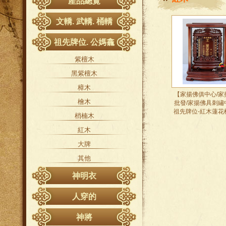
產品總覽
文轎. 武轎. 桶轎
祖先牌位. 公媽龕
紫檀木
黑紫檀木
樟木
【家揚佛俱中心/家
檜木
批發/家揚佛具刺繡
祖先牌位-紅木蓮花
梢楠木
紅木
大牌
其他
神明衣
神衣
人穿的
軟身衣
降衣、道袍
神將
戰甲