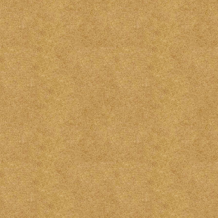
黃楊木小神尊