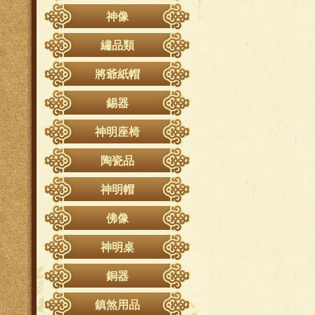
龍虎鞋、雙鳳鞋
神將衣
竹衣
神像
八卦肚、龍虎裙
神將頭
鳳衣
太子
濟公衣
繡品類
神將配件
八卦衣
濟公
官將首
桌裙
披肩、肚圍
將爺紙帽
媽祖
涼傘
壽衣、鶴衣
觀音
錫器
滴水
加西、破衣
八仙
轎罩
神明座椅
張天師
門籬
鳳椅
陳靖姑
陶瓷品
八仙彩
龍椅
吳三王
大北旗
神明帽
脫椅
包青天
日月扇
台灣製銅帽／仿銀帽／仿金帽
神座
彌勒佛
佛像
風帆旗
台式紙帽
武財神
十殿掛圖
神明桌
玉旨布
其他款式神明帽
范府千歲
佛像圖
帥旗、頭旗
古體紙帽
銅器
七爺八爺
轎前裙、轎邊裙
合金帽
王母娘娘
神灯
鎮煞用品
三角旗、四角旗
柳絲帽